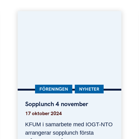
KATEGORI:
FÖRENINGEN
KATEGORI:
NYHETER
Sopplunch 4 november
Sopplunch 4 november
17 oktober 2024
KFUM i samarbete med IOGT-NTO
arrangerar sopplunch första