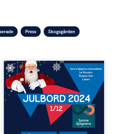
serade
Press
Skogsgården