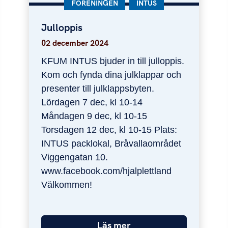
KATEGORI:
FÖRENINGEN
KATEGORI:
INTUS
Julloppis
Julloppis
02 december 2024
KFUM INTUS bjuder in till julloppis.
Kom och fynda dina julklappar och
presenter till julklappsbyten.
Lördagen 7 dec, kl 10-14
Måndagen 9 dec, kl 10-15
Torsdagen 12 dec, kl 10-15 Plats:
INTUS packlokal, Bråvallaområdet
Viggengatan 10.
www.facebook.com/hjalplettland
Välkommen!
Läs mer