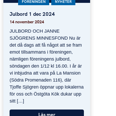
KATEGORI:
FÖRENINGEN
KATEGORI:
NYHETER
Julbord 1 dec 2024
Julbord 1 dec 2024
14 november 2024
JULBORD OCH JANNE
SJÖGRENS MINNESFOND Nu är
det då dags att få något att se fram
emot tillsammans i föreningen,
nämligen föreningens julbord,
söndagen den 1/12 kl 16.00. I år är
vi inbjudna att vara på La Mansion
(Södra Promenaden 116), där
Tjoffe Sjögren öppnar upp lokalerna
för oss och Östgöta Kök dukar upp
sitt […]
Läs mer