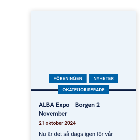
KATEGORI:
FÖRENINGEN
KATEGORI:
NYHETER
KATEGORI:
OKATEGORISERADE
ALBA Expo – Borgen 2
ALBA Expo – Borgen 2 November
November
21 oktober 2024
Nu är det så dags igen för vår