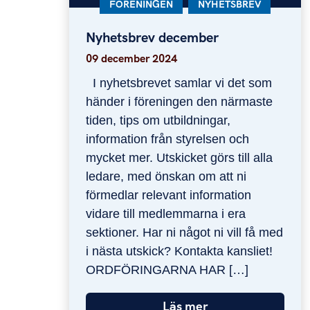
KATEGORI:
FÖRENINGEN
KATEGORI:
NYHETSBREV
Nyhetsbrev december
Nyhetsbrev december
09 december 2024
I nyhetsbrevet samlar vi det som
händer i föreningen den närmaste
tiden, tips om utbildningar,
information från styrelsen och
mycket mer. Utskicket görs till alla
ledare, med önskan om att ni
förmedlar relevant information
vidare till medlemmarna i era
sektioner. Har ni något ni vill få med
i nästa utskick? Kontakta kansliet!
ORDFÖRINGARNA HAR […]
Läs mer