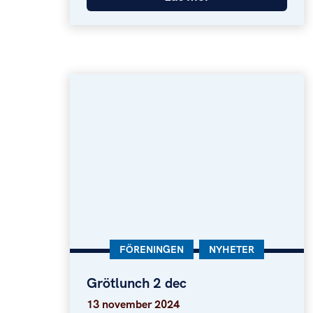
KATEGORI:
FÖRENINGEN
KATEGORI:
NYHETER
Grötlunch 2 dec
Grötlunch 2 dec
13 november 2024