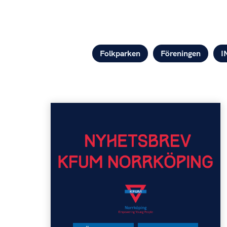
Kategorier
Folkparken
Föreningen
I