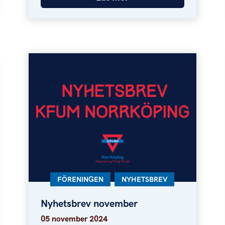
KATEGORI:
FÖRENINGEN
KATEGORI:
NYHETSBREV
Nyhetsbrev november
Nyhetsbrev november
05 november 2024