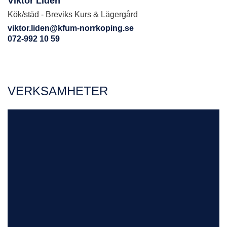
Viktor Lidén
Kök/städ - Breviks Kurs & Lägergård
viktor.liden@kfum-norrkoping.se
072-992 10 59
VERKSAMHETER