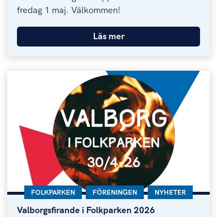
fredag 1 maj. Välkommen!
Läs mer
KATEGORI:
FOLKPARKEN
KATEGORI:
FÖRENINGEN
KATEGORI:
NYHETER
Valborgsfirande i Folkparken 2026
Valborgsfirande i Folkparken 2026