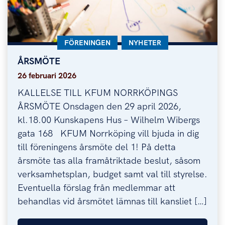
KATEGORI:
FÖRENINGEN
KATEGORI:
NYHETER
ÅRSMÖTE
ÅRSMÖTE
26 februari 2026
KALLELSE TILL KFUM NORRKÖPINGS
ÅRSMÖTE Onsdagen den 29 april 2026,
kl.18.00 Kunskapens Hus – Wilhelm Wibergs
gata 168 KFUM Norrköping vill bjuda in dig
till föreningens årsmöte del 1! På detta
årsmöte tas alla framåtriktade beslut, såsom
verksamhetsplan, budget samt val till styrelse.
Eventuella förslag från medlemmar att
behandlas vid årsmötet lämnas till kansliet […]