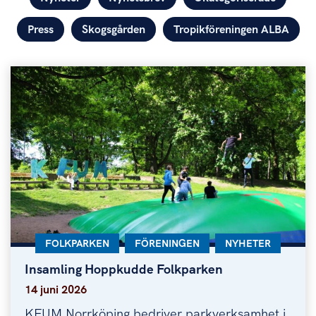
Press
Skogsgården
Tropikföreningen ALBA
KATEGORI:
FOLKPARKEN
KATEGORI:
FÖRENINGEN
KATEGORI:
NYHETER
Insamling Hoppkudde Folkparken
Insamling Hoppkudde Folkparken
14 juni 2026
KFUM Norrköping bedriver parkverksamhet i