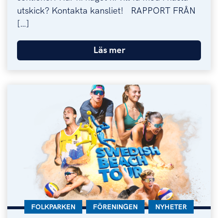
utskick? Kontakta kansliet! RAPPORT FRÅN
[…]
Läs mer
KATEGORI:
FOLKPARKEN
KATEGORI:
FÖRENINGEN
KATEGORI:
NYHETER