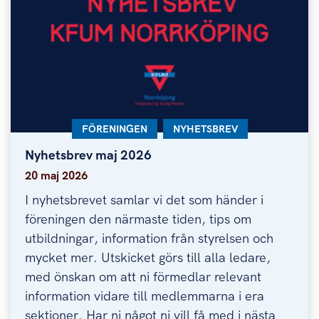
KATEGORI:
FÖRENINGEN
KATEGORI:
NYHETSBREV
Nyhetsbrev maj 2026
Nyhetsbrev maj 2026
20 maj 2026
I nyhetsbrevet samlar vi det som händer i
föreningen den närmaste tiden, tips om
utbildningar, information från styrelsen och
mycket mer. Utskicket görs till alla ledare,
med önskan om att ni förmedlar relevant
information vidare till medlemmarna i era
sektioner. Har ni något ni vill få med i nästa