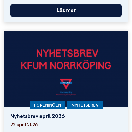
Läs mer
KATEGORI:
FÖRENINGEN
KATEGORI:
NYHETSBREV
Nyhetsbrev april 2026
Nyhetsbrev april 2026
22 april 2026