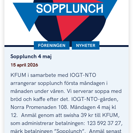
KATEGORI:
FÖRENINGEN
KATEGORI:
NYHETER
Sopplunch 4 maj
Sopplunch 4 maj
15 april 2026
KFUM i samarbete med IOGT-NTO
arrangerar sopplunch första måndagen i
månaden under våren. Vi serverar soppa med
bröd och kaffe efter det. IOGT-NTO-gården,
Norra Promenaden 108. Måndagen 4 maj kl
12. Anmäl genom att swisha 39 kr till KFUM,
som administrerar betalningen: 123 592 37 27,
märk betalningen ”Sopplunch”. Anmäl senast