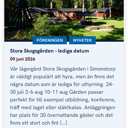
KATEGORI:
FÖRENINGEN
KATEGORI:
NYHETER
Stora Skogsgården – lediga datum
Stora Skogsgården – lediga datum
09 juni 2026
Vår lägergård Stora Skogsgården i Simonstorp
är väldigt populärt att hyra, men än finns det
några datum som är lediga för uthyrning. 24-
30 juli 3-6 aug 10-11 aug Gården passar
perfekt för till exempel utbildning, konferens,
träff med laget eller släktkalas. Anläggningen
har plats för 30 övernattande gäster och det
finns ett stort och fint […]