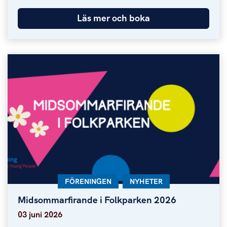
Läs mer och boka
KATEGORI:
FÖRENINGEN
KATEGORI:
NYHETER
Midsommarfirande i Folkparken 2026
Midsommarfirande i Folkparken 2026
03 juni 2026