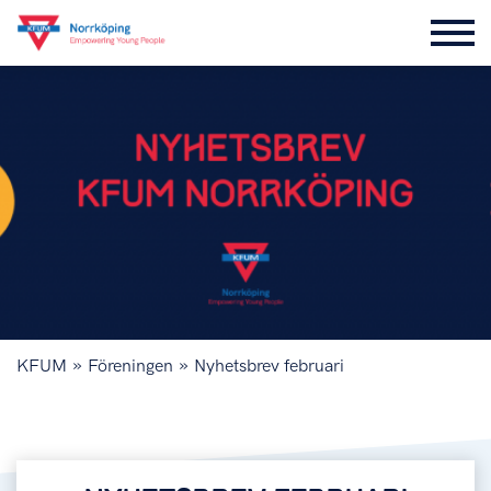
»
»
KFUM
Föreningen
Nyhetsbrev februari