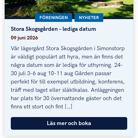
KATEGORI:
FÖRENINGEN
KATEGORI:
NYHETER
Stora Skogsgården – lediga datum
Stora Skogsgården – lediga datum
09 juni 2026
Vår lägergård Stora Skogsgården i Simonstorp
är väldigt populärt att hyra, men än finns det
några datum som är lediga för uthyrning. 24-
30 juli 3-6 aug 10-11 aug Gården passar
perfekt för till exempel utbildning, konferens,
träff med laget eller släktkalas. Anläggningen
har plats för 30 övernattande gäster och det
finns ett stort och fint […]
Läs mer och boka