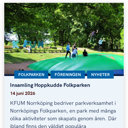
KATEGORI:
FOLKPARKEN
KATEGORI:
FÖRENINGEN
KATEGORI:
NYHETER
Insamling Hoppkudde Folkparken
Insamling Hoppkudde Folkparken
14 juni 2026
KFUM Norrköping bedriver parkverksamhet i
Norrköpings Folkparken, en park med många
olika aktiviteter som skapats genom åren. Där
ibland finns den väldigt populära