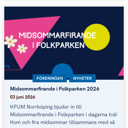
KATEGORI:
FÖRENINGEN
KATEGORI:
NYHETER
Midsommarfirande i Folkparken 2026
Midsommarfirande i Folkparken 2026
03 juni 2026
KFUM Norrköping bjuder in till
Midsommarfirande i Folkparken i dagarna två!
Kom och fira midsommar tillsammans med så