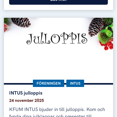
KATEGORI:
FÖRENINGEN
KATEGORI:
INTUS
INTUS julloppis
INTUS julloppis
24 november 2025
KFUM INTUS bjuder in till julloppis. Kom och
fynda dina julklappar och presenter till