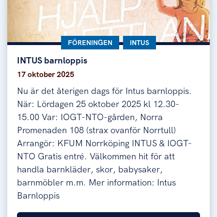
KATEGORI:
FÖRENINGEN
KATEGORI:
INTUS
INTUS barnloppis
INTUS barnloppis
17 oktober 2025
Nu är det återigen dags för Intus barnloppis.
När: Lördagen 25 oktober 2025 kl 12.30-
15.00 Var: IOGT-NTO-gården, Norra
Promenaden 108 (strax ovanför Norrtull)
Arrangör: KFUM Norrköping INTUS & IOGT-
NTO Gratis entré. Välkommen hit för att
handla barnkläder, skor, babysaker,
barnmöbler m.m. Mer information: Intus
Barnloppis