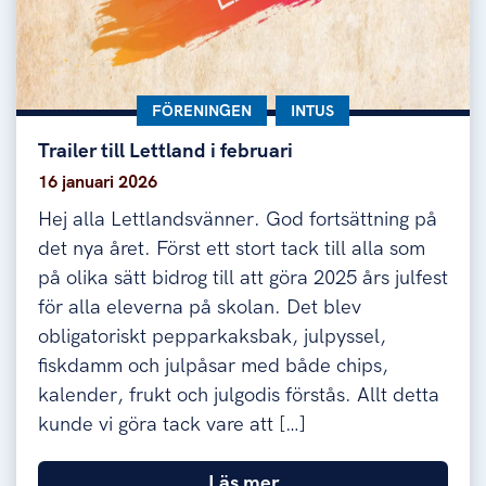
KATEGORI:
FÖRENINGEN
KATEGORI:
INTUS
Trailer till Lettland i februari
Trailer till Lettland i februari
16 januari 2026
Hej alla Lettlandsvänner. God fortsättning på
det nya året. Först ett stort tack till alla som
på olika sätt bidrog till att göra 2025 års julfest
för alla eleverna på skolan. Det blev
obligatoriskt pepparkaksbak, julpyssel,
fiskdamm och julpåsar med både chips,
kalender, frukt och julgodis förstås. Allt detta
kunde vi göra tack vare att […]
Läs mer