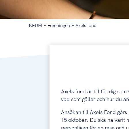
»
»
KFUM
Föreningen
Axels fond
Axels fond är till för dig s
vad som gäller och hur du a
Ansökan till Axels Fond görs
15 oktober. Du ska ha varit 
personligen för en resa oc