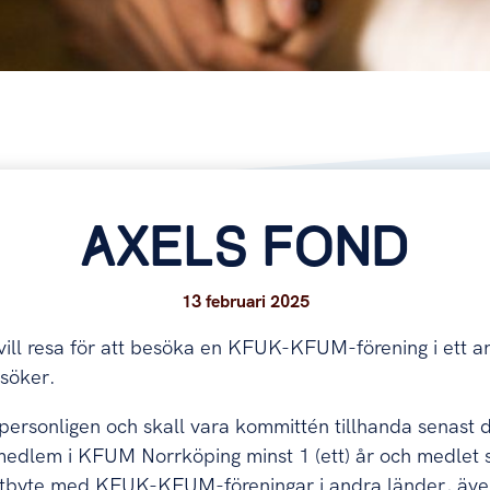
AXELS FOND
13 februari 2025
om vill resa för att besöka en KFUK-KFUM-förening i ett
nsöker.
 personligen och skall vara kommittén tillhanda senast 
medlem i KFUM Norrköping minst 1 (ett) år och medlet 
h utbyte med KFUK-KFUM-föreningar i andra länder, ä