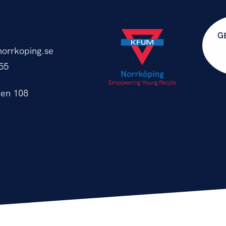
G
orrkoping.se
55
en 108