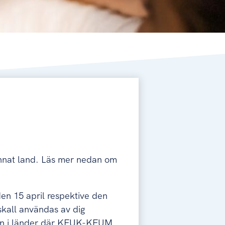
 annat land. Läs mer nedan om
den 15 april respektive den
skall användas av dig
ven i länder där KFUK-KFUM