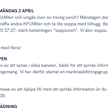
MÅNDAG 3 APRIL
KFUMiter och umgås över en trevlig lunch? Måndagen den
t träffa andra KFUMiter och ta lite soppa med tilltugg. B
92 37 27, märk betalningen ”sopplunch”. Vi äter soppa,
 med flera!
PEN
 av att synas i olika kanaler, både för att sprida informa
rrangemang. Vi har därför startat en marknadsföringsg
esse av att hjälpa till med att sprida information är du
:30.
TÄDNING