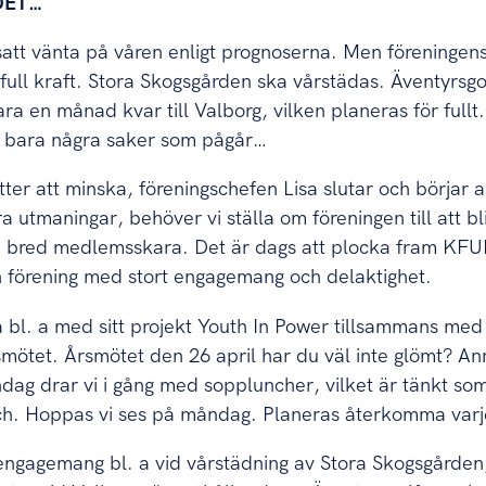
DET…
tsatt vänta på våren enligt prognoserna. Men föreningens
ll kraft. Stora Skogsgården ska vårstädas. Äventyrsgol
bara en månad kvar till Valborg, vilken planeras för ful
är bara några saker som pågår…
ter att minska, föreningschefen Lisa slutar och börjar 
 utmaningar, behöver vi ställa om föreningen till att bl
en bred medlemsskara. Det är dags att plocka fram KF
 förening med stort engagemang och delaktighet.
l. a med sitt projekt Youth In Power tillsammans me
ötet. Årsmötet den 26 april har du väl inte glömt? Anmä
dag drar vi i gång med soppluncher, vilket är tänkt som 
ch. Hoppas vi ses på måndag. Planeras återkomma var
ngagemang bl. a vid vårstädning av Stora Skogsgården,