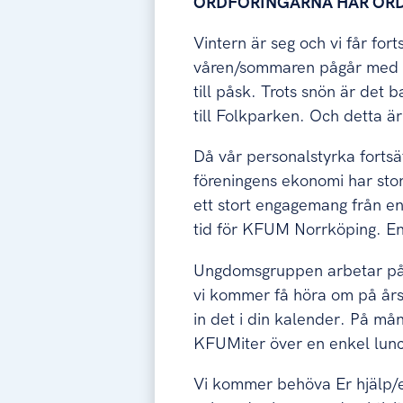
ORDFÖRINGARNA HAR OR
Vintern är seg och vi får for
våren/sommaren pågår med fu
till påsk. Trots snön är det 
till Folkparken. Och detta 
Då vår personalstyrka fortsät
föreningens ekonomi har stora
ett stort engagemang från 
tid för KFUM Norrköping. En
Ungdomsgruppen arbetar på b
vi kommer få höra om på årsm
in det i din kalender. På mån
KFUMiter över en enkel lun
Vi kommer behöva Er hjälp/e