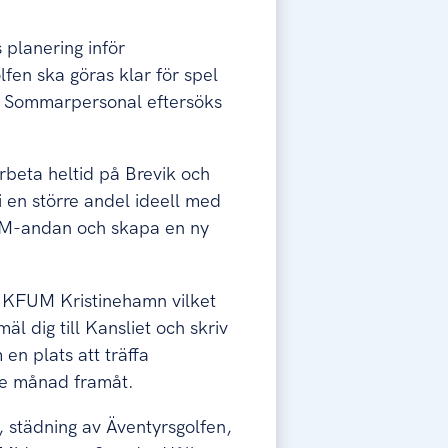
 planering inför
fen ska göras klar för spel
lt. Sommarpersonal eftersöks
arbeta heltid på Brevik och
i en större andel ideell med
UM-andan och skapa en ny
d KFUM Kristinehamn vilket
l dig till Kansliet och skriv
en plats att träffa
je månad framåt.
 städning av Äventyrsgolfen,