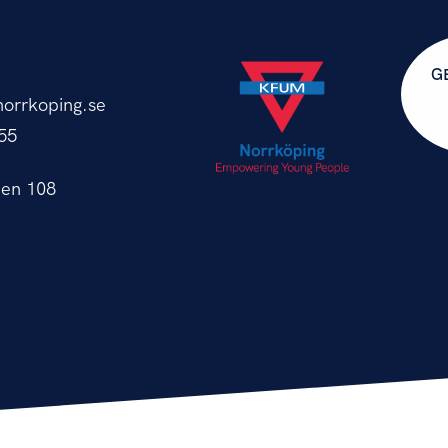
G
orrkoping.se
55
en 108