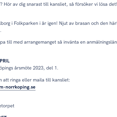
Hör av dig snarast till kansliet, så försöker vi lösa det
borg i Folkparken i år igen! Njut av brasan och den hä
.
pa till med arrangemanget så invänta en anmälningslänk t
PRIL
pings årsmöte 2023, del 1.
tt ringa eller maila till kansliet:
m-norrkoping.se
etorpet