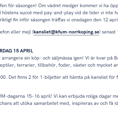
lfen för säsongen! Om vädret medger kommer vi ha öpp
höstens succé med pay-and-play vid de tider vi inte ha
riktigt fin inför säsongen träffas vi onsdagen den 12 apri
efon eller mejl (
kansliet@kfum-norrkoping.se
) senast 
RDAG 15 APRIL
 arrangera sin köp- och säljmässa igen! Vi är kvar på
ptiler, terrarier, tillbehör, foder, växter och mycket a
:00. Det finns 2 för 1-biljetter att hämta på kansliet f
UM-dagarna 15–16 april! Vi kan erbjuda roliga dagar m
 chans att utöka samarbetet med, inspireras av och få i