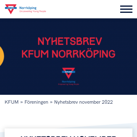
»
»
KFUM
Föreningen
Nyhetsbrev november 2022