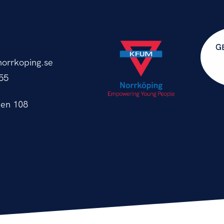
G
orrkoping.se
55
en 108