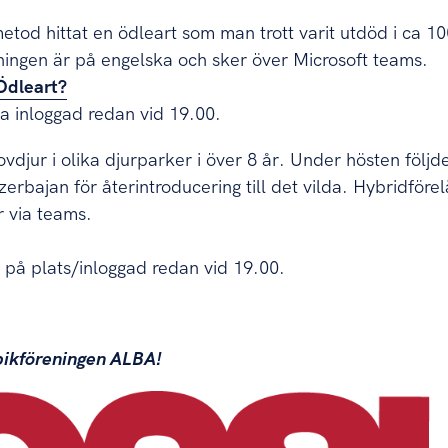
tod hittat en ödleart som man trott varit utdöd i ca 
ingen är på engelska och sker över Microsoft teams.
Ödleart?
a inloggad redan vid 19.00.
vdjur i olika djurparker i över 8 år. Under hösten följd
erbajan för återintroducering till det vilda. Hybridföre
r via teams.
 på plats/inloggad redan vid 19.00.
ikföreningen ALBA!