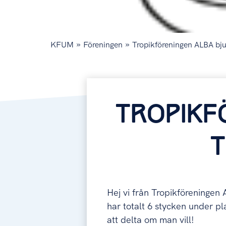
»
»
KFUM
Föreningen
Tropikföreningen ALBA bjude
TROPIKF
T
Hej vi från Tropikföreningen A
har totalt 6 stycken under p
att delta om man vill!