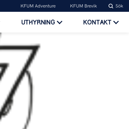
KFUM Adventure
KFUM Brevik
Sök
UTHYRNING
KONTAKT